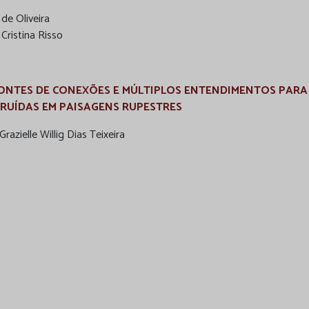
 de Oliveira
Cristina Risso
ONTES DE CONEXÕES E MÚLTIPLOS ENTENDIMENTOS PARA
RUÍDAS EM PAISAGENS RUPESTRES
razielle Willig Dias Teixeira
ESPAÇO E COSMOLOGIA MAXAKALI – CRIAÇÃO, AFIRMAÇÃO 
BORAÇÃO DE MEMÓRIAS E IDENTIDADES NO PROCESSO DE
RTILHADA
de Faria Cristofaro
 Monteiro Oliveira
ernanda van Erven
 Belindo de Araújo Porto