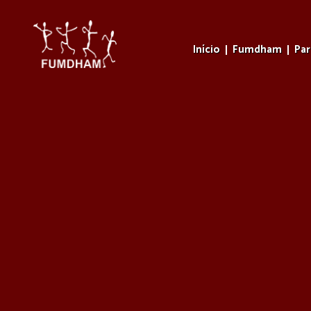
Início
Fumdham
Pa