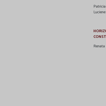
Patricia
Luciene 
HORIZ
CONST
Renata G
CIBER
REELA
COMPA
Valéria 
Luciane
Maria F
Cecília